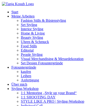
Zum
Inhalt
Start
springen
Meine Arbeiten
Fashion Stills & Büstenstyling
Set Styling
Interior Styling
Home & Living
Beauty Styling
Uhren & Schmuck
Food Stills
Editorial
People Styling
Visual Merchandising & Messedekoration
Set Design Fotountergründe
Fotountergründe
kaufen
Leihen
Anfertigung
Über mich
Styling-Workshop
1:1 Mentoring „Style up your Brand“
1:1 SHOOTING DAY
STYLE LIKE A PRO | Styling-Workshop
Indivisual Call